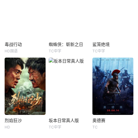
察，同时也是精灵
梦。为完成病危师
库银两，身陷囹圄
猎手。在调查一系
兄的嘱托，他接手
在即，叶庭急召其
列血腥谋杀案的过
一支被嘲为“无胜利
子叶护相见。叶护
程中，他面临着来
队”的业余球队。当
心知父亲蒙冤，却
自超自然界的威
一群问题少年遇上
无力翻案，只得冒
胁。为了维护两个
背负阴影的教练，
险护送父亲逃亡。
世界的平衡，他必
他们面对的是强队
途中一行人遭都尉
须与精灵之王展开
的碾压与全网的嘲
率人追杀，为保父
毒战行动
蜘蛛侠：崭新之日
鲨笼绝境
毒战行动
蜘蛛侠：崭新之日
鲨笼绝境
一场激烈的战斗。
讽。但这次，他们
亲平安出城，叶护
HD国语
TC中字
TC中字
技巧
如遇视频无法播放或加载速度慢，可尝试切换播放节点或者切换解析
钟雷
庄小龙
汤姆·霍兰德
赞达亚
拉米罗·阿隆索
安东尼奥·班德拉斯
选择用血汗撕掉废
假扮都尉掩人耳
孙晓飞
萨迪·辛克
瑞安·伯特罗奇
物的标
目。历经几
东南亚Z城毒祸猖
&nbsp;彼得·帕克
&nbsp;五位挚友相
獗，伊科深入制毒
（汤姆·霍兰德 饰）
约前往热带海岛度
组织卧底，终以智
自愿让全世界遗忘
假，计划在碧蓝海
勇双全赢得毒枭哥
自己，转眼已是四
域中体验刺激的鲨
丹威信任，他周旋
年。失去挚友、挚
鱼笼潜水，同时享
于各方势力之间，
爱与亲人的陪伴，
受奢靡的派对狂
传递情报、引导内
他独自重返街头，
欢。然而他们浑然
斗，挖出毒品原料
以全职蜘蛛侠的身
不知，这趟旅程不
源头及幕后黑手“Ki
份坚守使命，守护
过是一场精心布局
烈焰狂沙
坂本日常真人版
奥德赛
烈焰狂沙
坂本日常真人版
奥德赛
ng”。伊科孤身追
整座城市。 然而，
的犯罪幌子，幕后
HD
TC中字
TC
刘俊孝
康磊
目黑莲
高桥文哉
马特·达蒙
汤姆·霍兰德
击，终与警方里应
日益沉重的责任与
主谋正是行事冷
魏璐
上户彩
安妮·海瑟薇