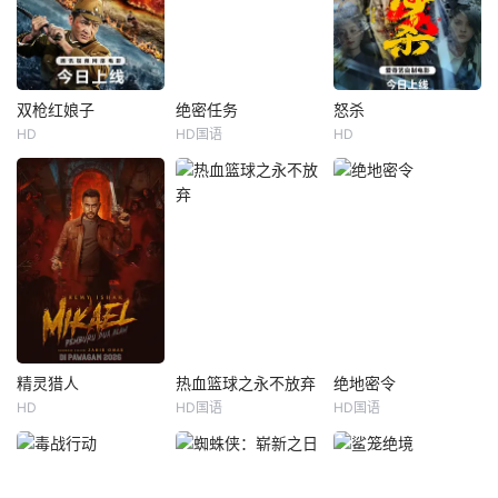
双枪红娘子
绝密任务
怒杀
双枪红娘子
绝密任务
怒杀
HD
HD国语
HD
刘姝彤
文祈
卢靖姗
余文乐
喻亢
张新童
王品一
于文文
董洋
1938年，高胜男新
&nbsp;首部女子反
前清刺客老吴隐姓
婚之日，丈夫被日
恐特战队电影，面
埋名于药铺，却为
军残害，父辈亦遭
对恐怖主义恶势
守护单亲母女小茜
屠戮。她举枪聚
力，“最飒女子反恐
和依依，被迫出手
义，屡袭敌寇威震
特战队”临危受命，
击杀黑帮一伙而暴
四方，后得八路军
精英队长陈梓静
露身份。幕后黑手
指点决心投身革
（于文文 饰）率队
向爷派杀手左轮抓
命。日军欲诱杀高
员金凤（卢靖姗
住母女二人要挟并
胜男，她孤身赴战
饰）、齐燕（蒋璐
引出老吴。老吴救
精灵猎人
热血篮球之永不放弃
绝地密令
精灵猎人
热血篮球之永不放弃
绝地密令
舍命换乡亲周全。
霞 饰）、宁宝儿
人不及受伤被捕，
HD
HD国语
HD国语
雷米·伊沙克
Norreen
牛一臣
张超
娄淇
汤晶晶
千钧一发间，八路
（屈菁菁 饰）等全
母女二人一死一
Iman
军突袭而至全歼敌
队出击，“绝密
伤。后药铺老板娘
教练白海冰，因一
户部尚书叶庭遭人
寇，高胜
梅姨只身救
这是一位精英警
场意外尘封篮球
构陷，被诬私贪国