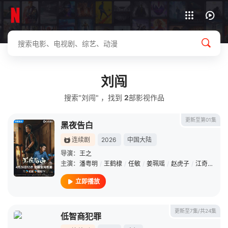
下载客户端
刘闯
搜索"刘闯" ，找到
2
部影视作品
更新至第01集
黑夜告白
连续剧
2026
中国大陆
导演：
王之
主演：
潘粤明
/
王鹤棣
/
任敏
/
姜珮瑶
/
赵虎子
/
江奇霖
/
宋
立即播放
更新至7集/共24集
低智商犯罪