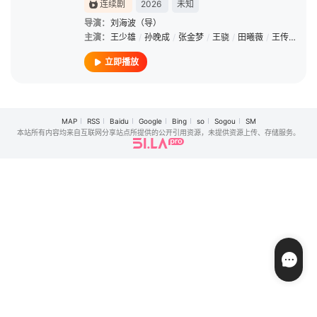
连续剧
2026
未知
导演：
刘海波（导）
主演：
王少雄
/
孙晚成
/
张金梦
/
王骁
/
田曦薇
/
王传君
/
朱
立即播放
MAP
RSS
Baidu
Google
Bing
so
Sogou
SM
本站所有内容均来自互联网分享站点所提供的公开引用资源，未提供资源上传、存储服务。