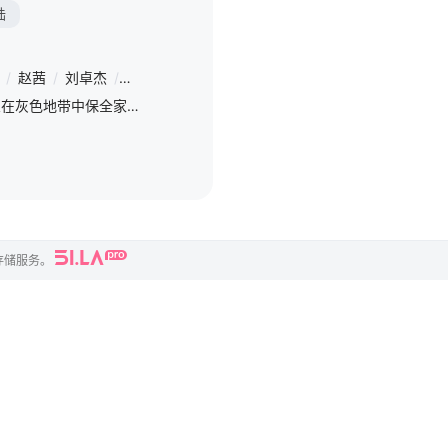
陆
/
赵茜
/
刘卓杰
/
赵小童
/
王与歌
/
吕钊
每天 更2律师罗霄原本只想在灰色地带中保全家庭，却因黑帮头目“猫哥”意外死亡在自己的后备箱，被迫接过洗钱集团的权柄。为掩盖真相、筹措女儿巨额医疗费，他以猫哥之名操控全局，周旋于黑帮、警方与地下钱庄之间
存储服务。