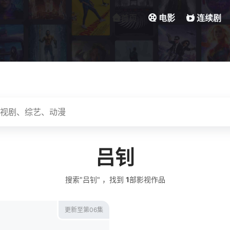
首页
电影
连续剧
吕钊
搜索"吕钊" ，找到
1
部影视作品
更新至第06集