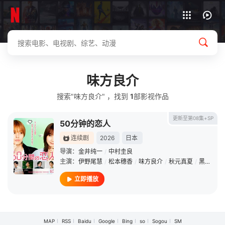
下载客户端
味方良介
搜索"味方良介" ，找到
1
部影视作品
更新至第08集+SP
50分钟的恋人
连续剧
2026
日本
导演：
金井纯一
/
中村圭良
主演：
伊野尾慧
/
松本穗香
/
味方良介
/
秋元真夏
/
黑田光辉
立即播放
MAP
RSS
Baidu
Google
Bing
so
Sogou
SM