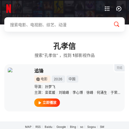
下载客户端
孔孝信
搜索"孔孝信" ，找到
1
部影视作品
完结
追锋
电影
2026
中国
导演：
孙梦飞
主演：
栾茗媛
/
刘瑜峰
/
李心博
/
徐峰
/
何涌生
/
于荣光
/
刘
立即播放
MAP
RSS
Baidu
Google
Bing
so
Sogou
SM