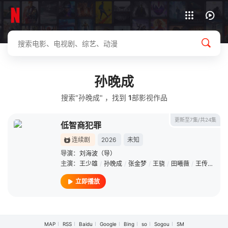
下载客户端
孙晚成
搜索"孙晚成" ，找到
1
部影视作品
更新至7集/共24集
低智商犯罪
连续剧
2026
未知
导演：
刘海波（导）
主演：
王少雄
/
孙晚成
/
张金梦
/
王骁
/
田曦薇
/
王传君
/
朱
立即播放
MAP
RSS
Baidu
Google
Bing
so
Sogou
SM