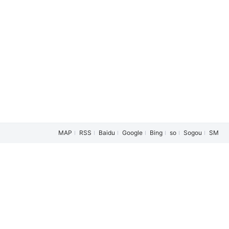
/
马斯亚斯·穆胡斯
/
Maya
/
Hasan
/
Vanda
/
Winter
/
Sandra
/
L
MAP
RSS
Baidu
Google
Bing
so
Sogou
SM