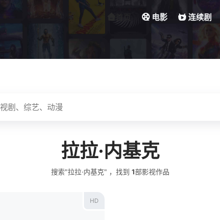
首页
电影
连续剧
拉拉·内基克
搜索"拉拉·内基克" ，找到
1
部影视作品
HD