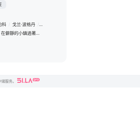
亚
约科
/
戈兰·波格丹
/
Livio
/
Badurina
/
拉拉·内基克
/
Borko
/
Peric
旅居歐洲的攝影師喬納森，在僻靜的小鎮過著看似悠哉、卻毫無方向的生活。直到某天，一位名叫索蕾的神祕女子突然出現在他面前，不僅聲稱自己是他「來自未來的妻子」，更帶來一則關於命運的警訊：如果他不改變自己的生
存储服务。