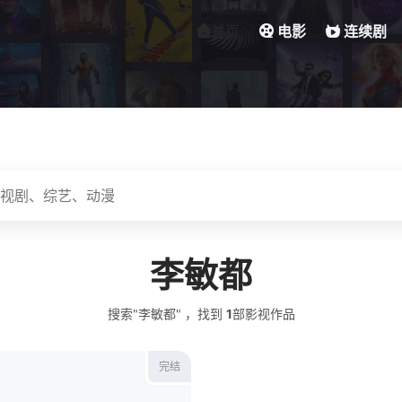
首页
电影
连续剧
李敏都
搜索"李敏都" ，找到
1
部影视作品
完结