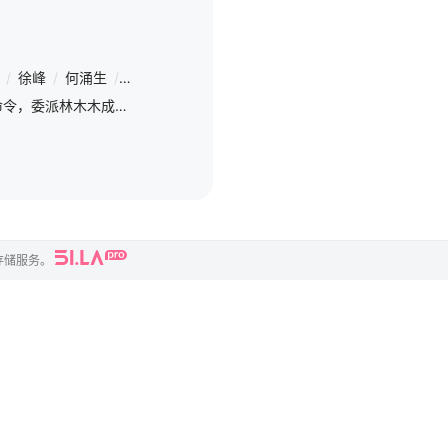
/
徐峰
/
何涌生
/
于荣光
/
刘亚津
/
刘泊霄
/
孔孝信
/
董波
/
边铁
江源县公安局长接到上级命令，委派林木木成立重案小组，抓捕地下古董圈，以“T博士”为首的文物走私组织，案件侦办过程中发现此案与十几年前的许家惨案有着一定的关系，在警方的努力下，不但追回了所有被盗的文物，而且许家惨案也得到了公平正义的伸张。
存储服务。