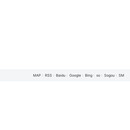
军
/
杨圆圆
/
汪恬尔
/
胡紫豪
/
张楠
/
李敏都
/
奥大粒
MAP
RSS
Baidu
Google
Bing
so
Sogou
SM