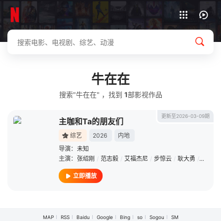
下载客户端
牛在在
搜索"牛在在" ，找到
1
部影视作品
更新至2026-03-09期
主咖和Ta的朋友们
综艺
2026
内地
导演：
未知
主演：
张绍刚
/
范志毅
/
艾福杰尼
/
步惊云
/
耿大勇
/
哈哈曹
立即播放
MAP
RSS
Baidu
Google
Bing
so
Sogou
SM