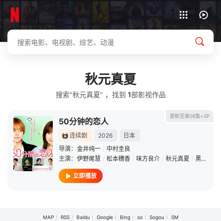
下载客户端
秋元真夏
搜索"秋元真夏" ，找到
1
部影视作品
更新至第08集+SP
50分钟的恋人
连续剧
2026
日本
导演：
金井纯一
/
中村圭良
主演：
伊野尾慧
/
松本穗香
/
味方良介
/
秋元真夏
/
黑田光辉
立即播放
MAP
RSS
Baidu
Google
Bing
so
Sogou
SM