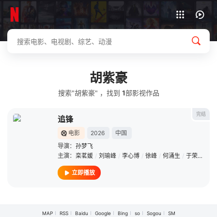
下载客户端
胡紫豪
搜索"胡紫豪" ，找到
1
部影视作品
完结
追锋
电影
2026
中国
导演：
孙梦飞
主演：
栾茗媛
/
刘瑜峰
/
李心博
/
徐峰
/
何涌生
/
于荣光
/
刘
立即播放
MAP
RSS
Baidu
Google
Bing
so
Sogou
SM