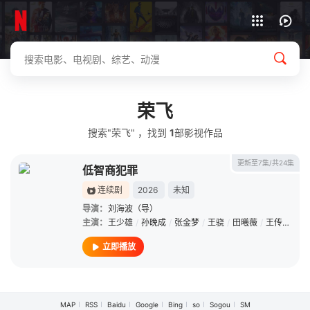
下载客户端
荣飞
搜索"荣飞" ，找到
1
部影视作品
更新至7集/共24集
低智商犯罪
连续剧
2026
未知
导演：
刘海波（导）
主演：
王少雄
/
孙晚成
/
张金梦
/
王骁
/
田曦薇
/
王传君
/
朱
立即播放
MAP
RSS
Baidu
Google
Bing
so
Sogou
SM