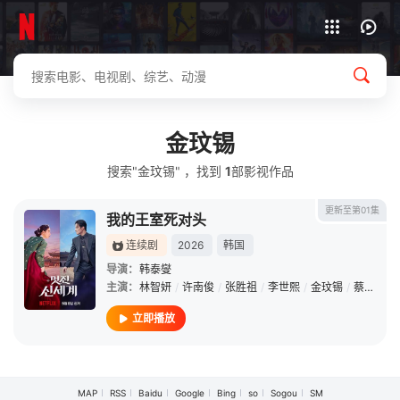
下载客户端
金玟锡
搜索"金玟锡" ，找到
1
部影视作品
更新至第01集
我的王室死对头
连续剧
2026
韩国
导演：
韩泰燮
主演：
林智妍
/
许南俊
/
张胜祖
/
李世熙
/
金玟锡
/
蔡书安
/
立即播放
MAP
RSS
Baidu
Google
Bing
so
Sogou
SM