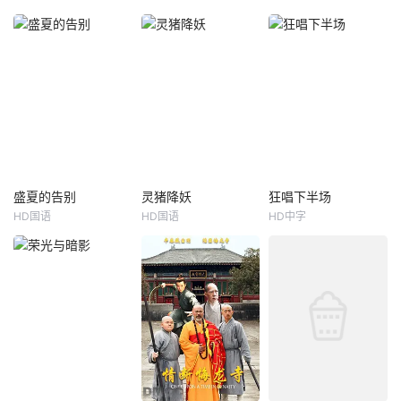
未知
未知
染谷将太
北村有起哉
泷内公美
当代其他 申报单
...
位：东旗时代（北
本作描绘了一名医
京）影视文化传媒
生，因一种围绕“废
有限公司
用身”——因瘫痪等
原因已无恢复可能
的四肢——的治疗
方法，而一步步踏
入在追求理想的理
性与疯狂之间摇摆
的危险领域。在某
盛夏的告别
灵猪降妖
狂唱下半场
盛夏的告别
灵猪降妖
狂唱下半场
座城镇的日间照护
HD国语
HD国语
HD中字
尹淼淼
朱籽安
潘星
裘逑
姜栋元
严泰九
中心里，一种突破
马德华
朴智贤
性的疗法在老年人
&nbsp;乡下男孩王
之间
小杰和城里女孩何
&nbsp;一个被灭族
&nbsp;二十年前，
心琪都有着复杂的
的小猪妖临危受
一桩丑闻拆散了千
家庭，他们在一个
命，勇敢挑起拯救
禧年初期当红的韩
夏天里相识并成为
部落的重担。在寻
国流行三人团体。
好朋友，两人收获
找净坛使者的道路
如今，三人为了一
了友情和成长，但
上，他历经磨难，
场仅有一次的演出
又不得不分别。
克服了一道又一道
再度合体，前提是
的难关，战胜了无
他们得克服接踵而