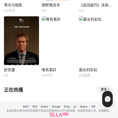
数艰险，同时也找
来的重重难关。
荣光与暗影
情断悔龙寺
《运动画刊》泳装伸展台
荣光与暗影
情断悔龙寺
《运动画刊》泳装伸展台
到了自信。最后在
HD中字
HD
HD
奥古斯特·迪赫
让·杜雅尔丹
薛江涛
姚雅箐
梅瑞迪思·米克尔森
净坛使者的帮助
娜斯提亚·戈卢别娃·卡拉克斯
张衡平
下，凭借自己的力
由国际知名运动
量战胜
&nbsp;The story i
公元1233年，金都
员、演艺人员和流
s based on real-lif
城破，城门一片狼
行文化偶像举办的
e events and revo
藉，死伤无数，蒙
年度SI泳装时装
lves around a fath
古国师带兵对女真
秀。
er and daughter w
皇室宁王的府邸展
ho collabora
开清剿。宁王世子
完颜锦重伤，被襄
国公后人盈苏救至
悔龙寺医治。在完
舒芙蕾
唯有美好
最长的彩虹
舒芙蕾
唯有美好
最长的彩虹
颜锦康复、二人表
HD
HD中字
HD国语
威廉·达福
加斯顿·索尔尼基
卢卡斯·德拉蒙德
列夫·卡洛斯
满旭春
徐飞
明身份后，开始了
Stéphanie
吉列尔梅·提奥
曹纯
复国计划；另一方
正在热播
更多
面，
维也纳一位资深酒
&nbsp;巴西加泰罗
&nbsp;《最长的彩
店经理Lucius Glan
尼亚，1984年。巴
虹》剧情简介: 尚进
tz努力将他心爱的
塔利亚多斯内韦斯
是一个很有音乐天
MAP
RSS
Baidu
Google
Bing
so
Sogou
SM
酒店从一位诡计多
的农村地区由大面
赋的孩子。才上初
本站所有内容均来自互联网分享站点所提供的公开引用资源，未提供资源上传、存储服务。
端的房地产经纪人
积农作物牧场、少
中，就弹得一手好