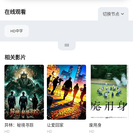
在线观看
切换节点
HD中字
相关影片
异林：秘境寻踪
让爱回家
废用身
异林：秘境寻踪
让爱回家
废用身
HD
HD
HD