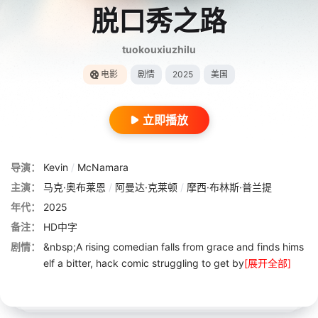
脱口秀之路
tuokouxiuzhilu
电影
剧情
2025
美国
立即播放
导演：
Kevin
/
McNamara
主演：
马克·奥布莱恩
/
阿曼达·克莱顿
/
摩西·布林斯·普兰提
年代：
2025
备注：
HD中字
剧情：
&nbsp;A rising comedian falls from grace and finds hims
elf a bitter, hack comic struggling to get by
[展开全部]