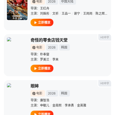
电影
2026
中国大陆
导演：
王红舟
主演：
刘姝彤
/
文祈
/
王品一
/
谢宁
/
王岗岗
/
陈之辉
/
李为
立即播放
HD中字
奇怪的零食店钱天堂
电影
2026
韩国
导演：
朴奉燮
主演：
罗美兰
/
李来
立即播放
HD中字
眼眸
电影
2026
韩国
导演：
廉智浩
主演：
申敏儿
/
金南熙
/
李承勇
/
金英雅
立即播放