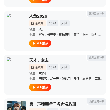
更新至第06集
人鱼2026
连续剧
2026
大陆
导演：
杨磊
主演：
刘孜
/
张开泰
/
黄杨钿甜
/
董勇
/
张帆
/
陈创
/
何思甜
立即播放
更新至第06集
天才，女友
连续剧
2026
大陆
导演：
田羽生
主演：
田曦薇
/
胡一天
/
赖伟明
/
安沺
/
夏浩然
/
厉嘉琪
/
孙
立即播放
更新至第01集
第一声啼哭母子救命急救班