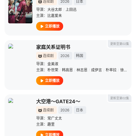
连续剧
2026
日本
导演：
大谷太郎
/
上田迅
主演：
比嘉爱未
立即播放
更新至第02集
家庭关系证明书
连续剧
2026
韩国
导演：
金美淑
主演：
朴世荣
/
韩高恩
/
林志恩
/
成伊言
/
朴率拉
/
徐道永
/
立即播放
更新至第02集
大空港～GATE24～
连续剧
2026
日本
导演：
常广丈太
主演：
趣里
立即播放