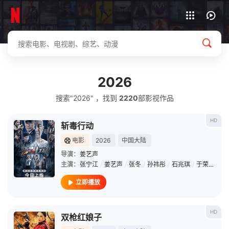
下载客户端
2026
搜索"2026" ，找到
2220
部影视作品
HD
斩毒行动
电影
2026
中国大陆
导演：
姜艺声
主演：
张宁江
/
姜艺声
/
张冬
/
孙祎彤
/
石兆琪
/
于荣光
/
姜
立即播放
HD
双枪红娘子