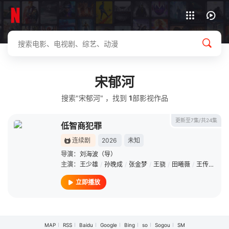
下载客户端
宋郁河
搜索"宋郁河" ，找到
1
部影视作品
更新至7集/共24集
低智商犯罪
连续剧
2026
未知
导演：
刘海波（导）
主演：
王少雄
/
孙晚成
/
张金梦
/
王骁
/
田曦薇
/
王传君
/
朱
立即播放
MAP
RSS
Baidu
Google
Bing
so
Sogou
SM