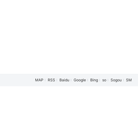
东（男）
/
宋郁河
/
宝石Gem
/
雷佳音
/
扈耀之
/
张哲华
/
詹鑫
/
MAP
RSS
Baidu
Google
Bing
so
Sogou
SM