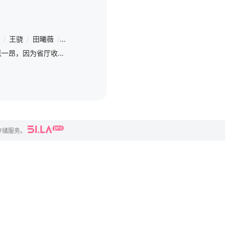
/
王骁
/
田曦薇
/
王传君
/
朱云峰
/
张瑞涵（男）
/
姜冠南
/
马旭
脱离一线刑侦几年的警察张一昂，因为省厅收到的匿名举报信，被派往三江口调查案件。张一昂到三江口不久就遇到刑警队长被害，张一昂在洗清自我嫌疑时意外逮捕了连环杀人案的凶手，迅速建立声望。张一昂将侦查方向锁定到当地富商周荣团伙，可蠢贼们层出不穷，蠢贼之间勾心斗角的蝴蝶效应，反而助张一昂带领的警察们屡建奇功。 “缘分”让张一昂跟所有蠢贼们齐聚一堂，凭借智慧和勇气笑到最后，也查明同僚遇害的起因，最终让真凶落入法网。
存储服务。