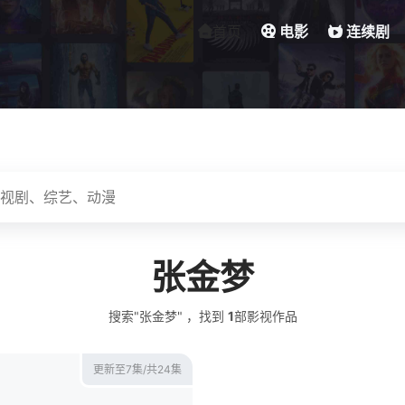
首页
电影
连续剧
张金梦
搜索"张金梦" ，找到
1
部影视作品
更新至7集/共24集